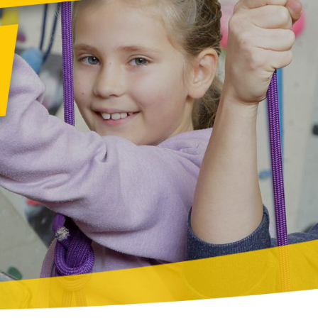
inungsbild:
big
Graustufen