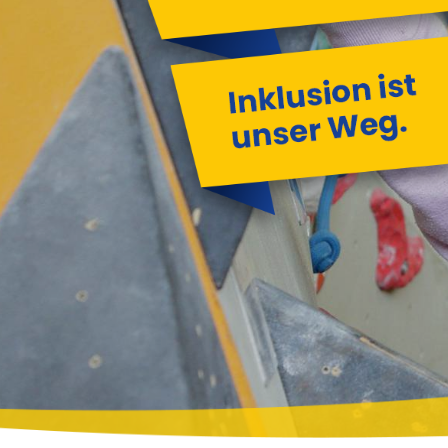
Ersche
Far