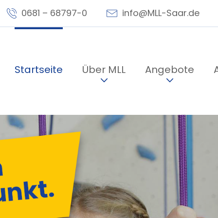
0681 – 68797-0
info@MLL-Saar.de
llungen
Startseite
Über MLL
Angebote
e:
tsch
Deutsch (einfache Sprache)
ung (
100
%):
ndard
-
+