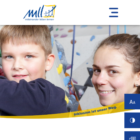
Einstellungen
Sprache:
Deutsch
Deutsch (einfache
Sprache)
Skalierung (
100
%):