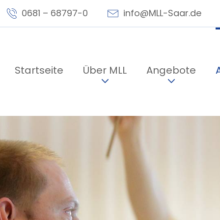
0681 – 68797-0
info@MLL-Saar.de
llungen
Startseite
Über MLL
Angebote
e:
tsch
Deutsch (einfache Sprache)
ung (
100
%):
ndard
-
+